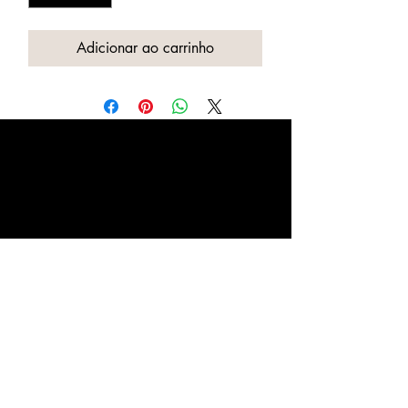
Adicionar ao carrinho
La Fashion Glasses
(11) 2092-9770
lafashionglasses@gmail.com
Rua Tuiuti, 2530- Tatuapé,
São Paulo - SP,
03307-005
Política de Privacidade