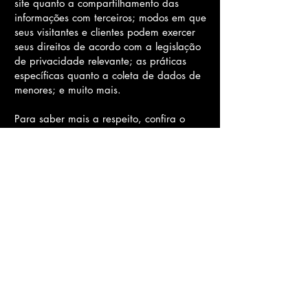
site quanto a compartilhamento das
informações com terceiros; modos em que
seus visitantes e clientes podem exercer
seus direitos de acordo com a legislação
de privacidade relevante; as práticas
específicas quanto a coleta de dados de
menores; e muito mais.
Para saber mais a respeito, confira o
nosso
artigo
.
La Fashion Glasses
(11) 2092-9770
lafashionglasses@gmail.com
Rua Tuiuti, 2530- Tatuapé,
São Paulo - SP,
03307-005